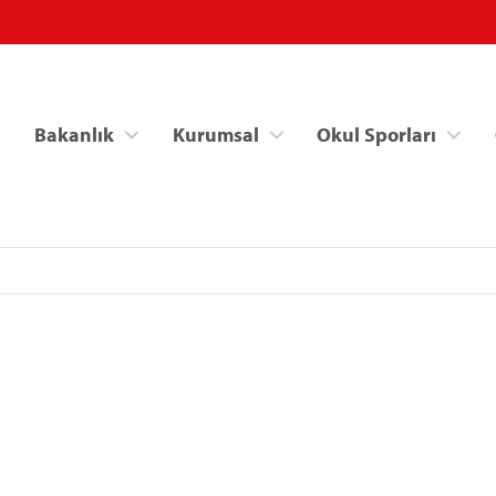
Bakanlık
Kurumsal
Okul Sporları
Spor Bilgi Sistemi
Kredi/Yurt İşlemle