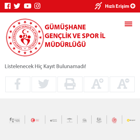
×
Hızlı Erişim
GÜMÜŞHANE
GENÇLİK VE SPOR İL
MÜDÜRLÜĞÜ
Listelenecek Hiç Kayıt Bulunamadı!
Genç Bilgi
Spor Bilgi
Kredi/Yurt
Sistemi
Sistemi
İşlemleri
Kredi/Yurt E-
Ödeme