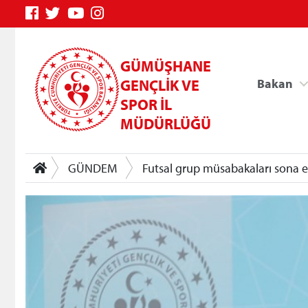
GÜMÜŞHANE
GENÇLİK VE
Bakan
SPOR İL
MÜDÜRLÜĞÜ
GÜNDEM
Futsal grup müsabakaları sona e
Genç Bilgi Sistemi