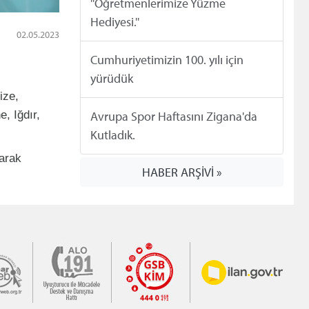
''Öğretmenlerimize Yüzme
Hediyesi.''
02.05.2023
Cumhuriyetimizin 100. yılı için
yürüdük
ize,
, Iğdır,
Avrupa Spor Haftasını Zigana'da
Kutladık.
arak
HABER ARŞİVİ »