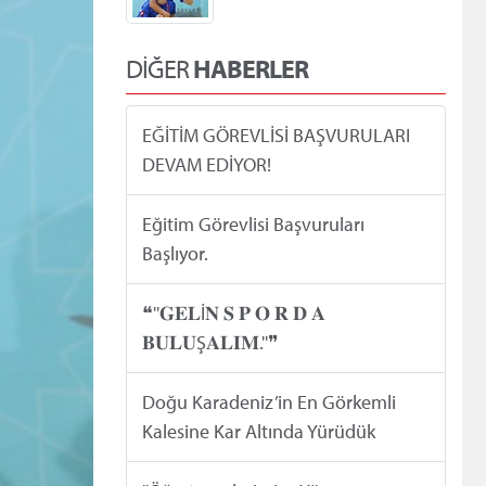
DİĞER
HABERLER
EĞİTİM GÖREVLİSİ BAŞVURULARI
DEVAM EDİYOR!
Eğitim Görevlisi Başvuruları
Başlıyor.
❝''𝐆𝐄𝐋İ𝐍 𝐒 𝐏 𝐎 𝐑 𝐃 𝐀
𝐁𝐔𝐋𝐔Ş𝐀𝐋𝐈𝐌.''❞
Doğu Karadeniz’in En Görkemli
Kalesine Kar Altında Yürüdük