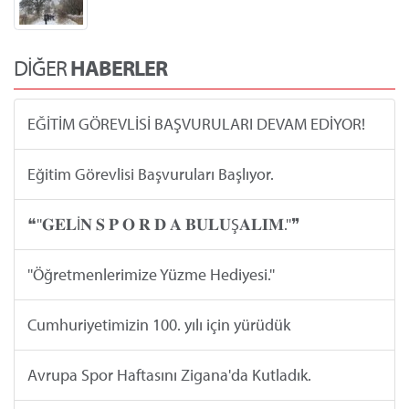
DİĞER
HABERLER
EĞİTİM GÖREVLİSİ BAŞVURULARI DEVAM EDİYOR!
Eğitim Görevlisi Başvuruları Başlıyor.
❝''𝐆𝐄𝐋İ𝐍 𝐒 𝐏 𝐎 𝐑 𝐃 𝐀 𝐁𝐔𝐋𝐔Ş𝐀𝐋𝐈𝐌.''❞
''Öğretmenlerimize Yüzme Hediyesi.''
Cumhuriyetimizin 100. yılı için yürüdük
Avrupa Spor Haftasını Zigana'da Kutladık.