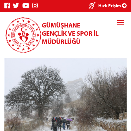
×
Hızlı Erişim
GÜMÜŞHANE
GENÇLİK VE SPOR İL
MÜDÜRLÜĞÜ
Genç Bilgi
Spor Bilgi
Kredi/Yurt
Sistemi
Sistemi
İşlemleri
Kredi/Yurt E-
Ödeme