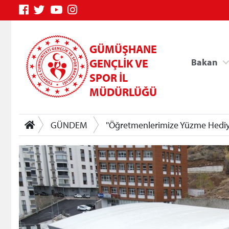
GÜMÜŞHANE
GENÇLİK VE
Bakan
SPOR İL
MÜDÜRLÜĞÜ
GÜNDEM
''Öğretmenlerimize Yüzme Hediyes
Genç Bilgi Sistemi