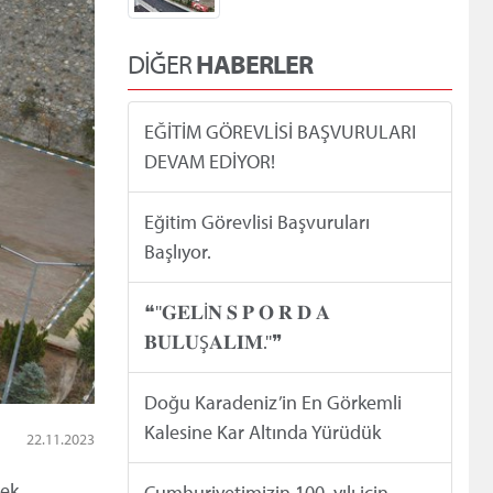
DİĞER
HABERLER
EĞİTİM GÖREVLİSİ BAŞVURULARI
DEVAM EDİYOR!
Eğitim Görevlisi Başvuruları
Başlıyor.
❝''𝐆𝐄𝐋İ𝐍 𝐒 𝐏 𝐎 𝐑 𝐃 𝐀
𝐁𝐔𝐋𝐔Ş𝐀𝐋𝐈𝐌.''❞
Doğu Karadeniz’in En Görkemli
Kalesine Kar Altında Yürüdük
22.11.2023
kek
Cumhuriyetimizin 100. yılı için