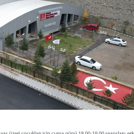
aş üzeri çocukları için cuma günü 18.00-19.00 seansları; er