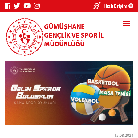
×
Hızlı Erişim
GÜMÜŞHANE
GENÇLİK VE SPOR İL
MÜDÜRLÜĞÜ
Genç Bilgi
Spor Bilgi
Kredi/Yurt
Sistemi
Sistemi
İşlemleri
Kredi/Yurt E-
Ödeme
15.08.2024