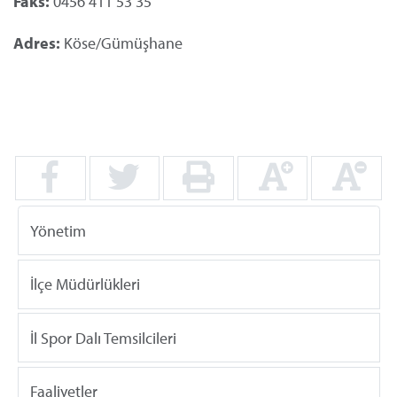
Faks:
0456 411 53 35
Adres:
Köse/Gümüşhane
Yönetim
İlçe Müdürlükleri
İl Spor Dalı Temsilcileri
Faaliyetler