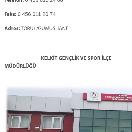
Faks:
0 456 611 20 74
Adres:
TORUL/GÜMÜŞHANE
KELKİT
GENÇLİK VE SPOR
İLÇE
MÜDÜRLÜĞÜ