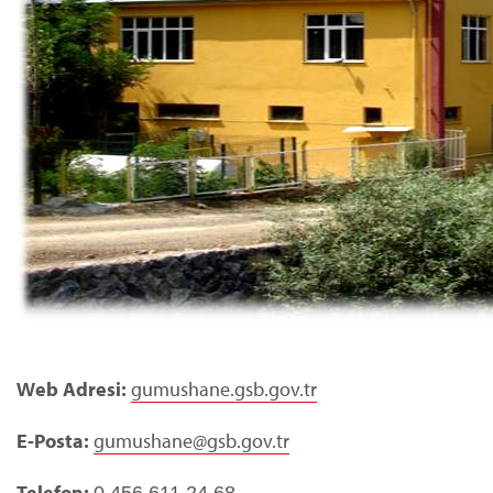
Web Adresi:
gumushane.gsb.gov.tr
E-Posta:
gumushane@gsb.gov.tr
Telefon:
0 456 611 24 68