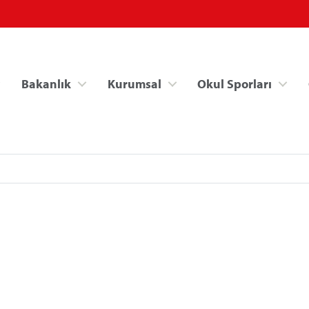
Bakanlık
Kurumsal
Okul Sporları
Spor Bilgi Sistemi
Kredi/Yurt İşlemle