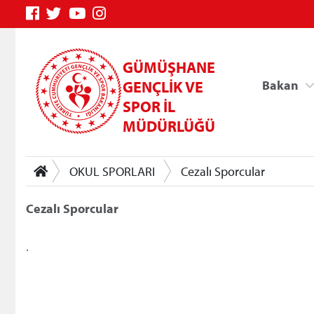
GÜMÜŞHANE
GENÇLİK VE
Bakan
SPOR İL
MÜDÜRLÜĞÜ
OKUL SPORLARI
Cezalı Sporcular
Cezalı Sporcular
.
Genç Bilgi Sistemi