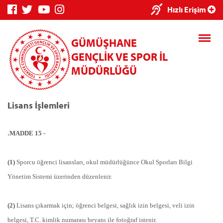
×
Hızlı Erişim
GÜMÜŞHANE
GENÇLİK VE SPOR İL
MÜDÜRLÜĞÜ
Lisans İşlemleri
Genç Bilgi
Spor Bilgi
Kredi/Yurt
Sistemi
Sistemi
İşlemleri
.
MADDE 15 -
(1)
Sporcu öğrenci lisansları, okul müdürlüğünce Okul Sporları Bilgi
Yönetim Sistemi üzerinden düzenlenir.
Kredi/Yurt E-
Ödeme
(2)
Lisans çıkarmak için; öğrenci belgesi, sağlık izin belgesi, veli izin
belgesi, T.C. kimlik numarası beyanı ile fotoğraf istenir.